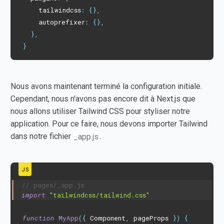
    tailwindcss
:
{
}
,
    autoprefixer
:
{
}
,
}
,
}
Nous avons maintenant terminé la configuration initiale.
Cependant, nous n'avons pas encore dit à Next.js que
nous allons utiliser Tailwind CSS pour styliser notre
application. Pour ce faire, nous devons importer Tailwind
dans notre fichier
_app.js
.
// pages/_app.js
import
"tailwindcss/tailwind.css"
function
MyApp
(
{
 Component
,
 pageProps 
}
)
{