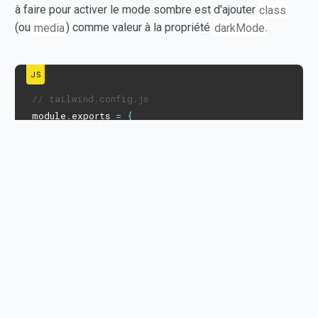
à faire pour activer le mode sombre est d'ajouter
class
(ou
media
) comme valeur à la propriété
darkMode
.
// tailwind.config.js
module
.
exports 
=
{
  purge
:
[
]
,
  darkMode
:
"class"
,
  theme
:
{
    extend
:
{
      backgroundImage
:
{
"nature-light"
:
"url('/nature-light.jpg')"
,
"nature-dark"
:
"url('/nature-dark.jpg')"
,
}
,
}
,
}
,
  variants
:
{
    extend
:
{