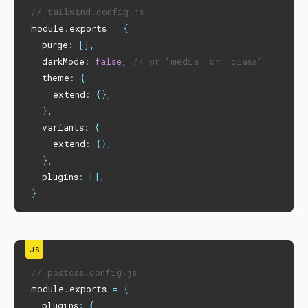
// tailwind.config.js
module
.
exports 
=
{
  purge
:
[
]
,
  darkMode
:
false
,
// or 'media' or 'class'
  theme
:
{
    extend
:
{
}
,
}
,
  variants
:
{
    extend
:
{
}
,
}
,
  plugins
:
[
]
,
}
// postcss.config.js
module
.
exports 
=
{
  plugins
:
{